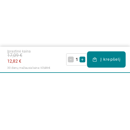
Įprastinė kaina
17,09 €
–
+
Į krepšelį
12,82 €
30 dienų mažiausia kaina: 
17,09 €
Apie mus