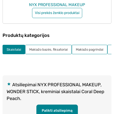
NYX PROFESSIONAL MAKEUP
Visi prekės ženklo produktai
Produktų kategorijos
Skaistalai
Makiažo bazės, fiksatoriai
Makiažo pagrindai
B
Atsiliepimai NYX PROFESSIONAL MAKEUP,
WONDER STICK, kreminiai skaistalai Coral Deep
Peach.
Palikti atsiliepimą