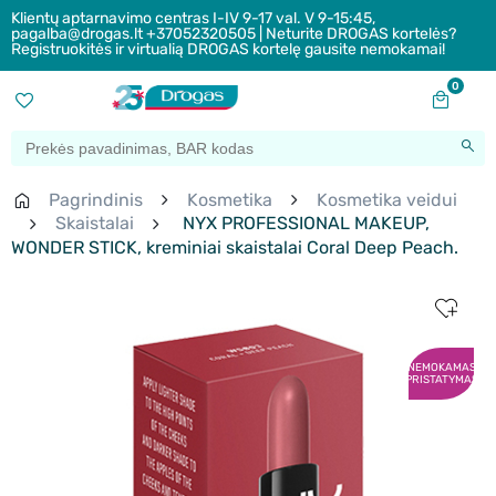
Klientų aptarnavimo centras I-IV 9-17 val. V 9-15:45,
pagalba@drogas.lt +37052320505 | Neturite DROGAS kortelės?
Registruokitės ir virtualią DROGAS kortelę gausite nemokamai!
0
Pagrindinis
Kosmetika
Kosmetika veidui
Skaistalai
NYX PROFESSIONAL MAKEUP,
WONDER STICK, kreminiai skaistalai Coral Deep Peach.
NEMOKAMAS
PRISTATYMAS