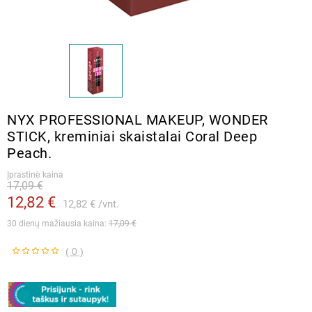
NYX PROFESSIONAL MAKEUP, WONDER
STICK, kreminiai skaistalai Coral Deep
Peach.
Įprastinė kaina
17,09 €
12,82 €
12,82 €
vnt.
30 dienų mažiausia kaina: 
17,09 €
( 0 )