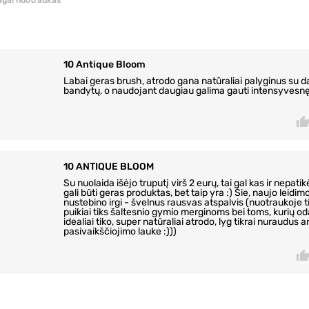
pagal nuotraukas
10 Antique Bloom
Labai geras brush, atrodo gana natūraliai palyginus su d
bandytų, o naudojant daugiau galima gauti intensyvesnę
10 ANTIQUE BLOOM
Su nuolaida išėjo truputį virš 2 eurų, tai gal kas ir nepatik
gali būti geras produktas, bet taip yra :) Šie, naujo leidim
nustebino irgi - švelnus rausvas atspalvis (nuotraukoje tik
puikiai tiks šaltesnio gymio merginoms bei toms, kurių od
idealiai tiko, super natūraliai atrodo, lyg tikrai nuraudus ar
pasivaikščiojimo lauke :)))