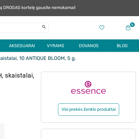
alią DROGAS kortelę gausite nemokamai!
0
AKSESUARAI
VYRAMS
DOVANOS
BLOG
stalai, 10 ANTIQUE BLOOM, 5 g.
skaistalai,
Visi prekės ženklo produktai