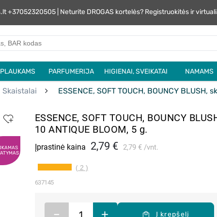
s.lt +37052320505 | Neturite DROGAS kortelės? Registruokitės ir virtu
PLAUKAMS
PARFUMERIJA
HIGIENAI, SVEIKATAI
NAMAMS
Skaistalai
ESSENCE, SOFT TOUCH, BOUNCY BLUSH, skai
ESSENCE, SOFT TOUCH, BOUNCY BLUSH, 
10 ANTIQUE BLOOM, 5 g.
2,79 €
Įprastinė kaina
2,79 €
vnt.
OKAMAS
TATYMAS
( 2 )
637145
–
+
Į krepšelį