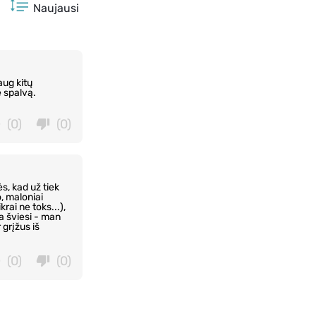
Naujausi
aug kitų
 spalvą.
(0)
(0)
ės, kad už tiek
o, maloniai
rai ne toks...),
a šviesi - man
 grįžus iš
(0)
(0)