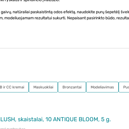
aivų, natūraliai paskaistintą odos efektą, naudokite purų šepetėlį šve
iam, modeliuojamam rezultatui sukurti. Nepaisant pasirinkto būdo, rezult
B ir CC kremai
Maskuokliai
Bronzantai
Modeliavimas
Pu
USH, skaistalai, 10 ANTIQUE BLOOM, 5 g.