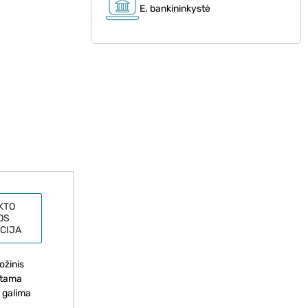
E. bankininkystė
KTO
OS
CIJA
ožinis
untama
s galima