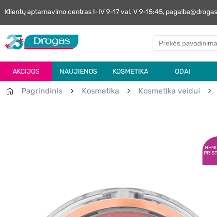
Klientų aptarnavimo centras I-IV 9-17 val. V 9-15:45, pagalba@droga
AKCIJOS
NAUJIENOS
KOSMETIKA
ODAI
Pagrindinis
Kosmetika
Kosmetika veidui
NEM
PRIS