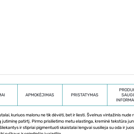
PRODU
MAI
APMOKĖJIMAS
PRISTATYMAS
SAUG
INFORMA
 kuriuos malonu ne tik dėvėti, bet ir liesti. Švelnus vintažinis nude r
 jutiminę patirtį. Pirmo prisilietimo metu elastinga, kreminė tekstūra j
išliekantys ir stipriai pigmentuoti skaistalai lengvai susilieja su oda ir juo
ki ryškaus ir spindinčio įvaizdžio.