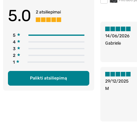
Filtruoti 
5.0
2 atsiliepimai
5
14/06/2026
4
Gabrielė
3
2
1
Palikti atsiliepimą
29/12/2025
M