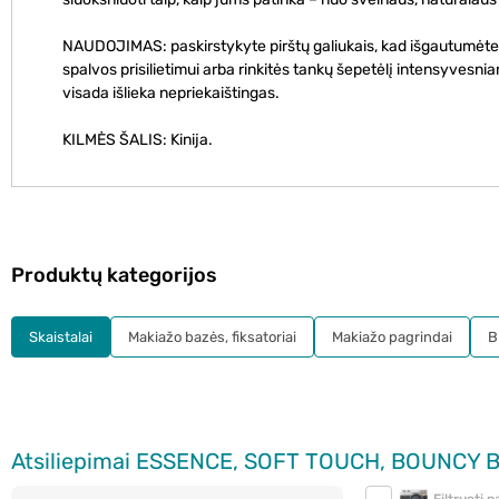
NAUDOJIMAS: paskirstykyte pirštų galiukais, kad išgautumėte g
spalvos prisilietimui arba rinkitės tankų šepetėlį intensyvesn
visada išlieka nepriekaištingas.
KILMĖS ŠALIS: Kinija.
Produktų kategorijos
Skaistalai
Makiažo bazės, fiksatoriai
Makiažo pagrindai
B
Atsiliepimai ESSENCE, SOFT TOUCH, BOUNCY BL