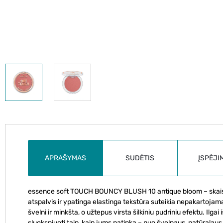
APRAŠYMAS
SUDĖTIS
ĮSPĖJI
essence soft TOUCH BOUNCY BLUSH 10 antique bloom – skaistalai,
atspalvis ir ypatinga elastinga tekstūra suteikia nepakartojamą
švelni ir minkšta, o užtepus virsta šilkiniu pudriniu efektu. Ilgai 
sluoksniuoti taip, kaip jums patinka – nuo švelnaus, natūralaus i