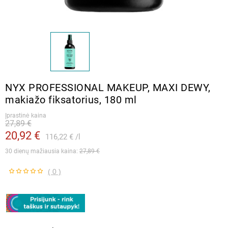
NYX PROFESSIONAL MAKEUP, MAXI DEWY,
makiažo fiksatorius, 180 ml
Įprastinė kaina
27,89 €
20,92 €
116,22 €
l
30 dienų mažiausia kaina: 
27,89 €
( 0 )