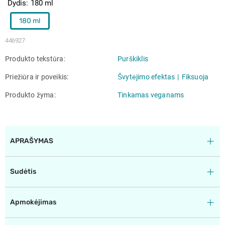
Dydis
180 ml
180 ml
446927
Produkto tekstūra
Purškiklis
Priežiūra ir poveikis
Švytėjimo efektas
Fiksuoja
Produkto žyma
Tinkamas veganams
APRAŠYMAS
Sudėtis
Apmokėjimas