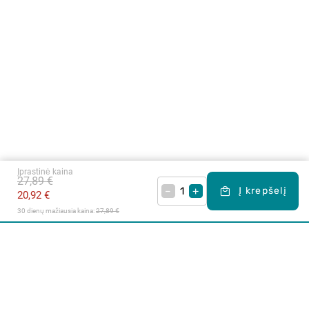
Įprastinė kaina
27,89 €
–
+
Į krepšelį
20,92 €
30 dienų mažiausia kaina: 
27,89 €