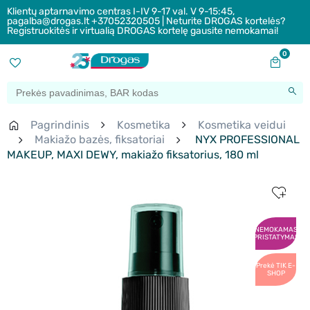
Klientų aptarnavimo centras I-IV 9-17 val. V 9-15:45,
pagalba@drogas.lt +37052320505 | Neturite DROGAS kortelės?
Registruokitės ir virtualią DROGAS kortelę gausite nemokamai!
0
Pagrindinis
Kosmetika
Kosmetika veidui
Makiažo bazės, fiksatoriai
NYX PROFESSIONAL
MAKEUP, MAXI DEWY, makiažo fiksatorius, 180 ml
NEMOKAMAS
PRISTATYMAS
Prekė TIK E-
SHOP