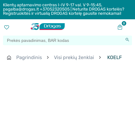
Klientų aptarnavimo centras I-IV 9-17 val. V 9-15:45,
pagalba@drogas.lt +37052320505 | Neturite DROGAS kortelės?
Registruokitės ir virtualią DROGAS kortelę gausite nemokamai!
0
Pagrindinis
Visi prekių ženklai
KOELF