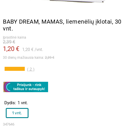
BABY DREAM, MAMAS, liemenėlių įklotai, 30
vnt.
Įprastinė kaina
2,39 €
1,20 €
1,20 €
vnt.
30 dienų mažiausia kaina: 
2,39 €
( 2 )
Dydis
1 vnt.
1 vnt.
347646