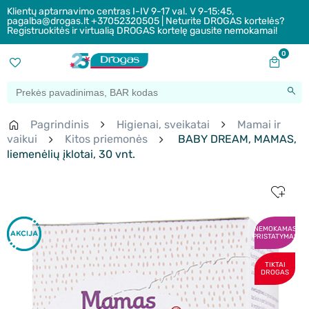
Klientų aptarnavimo centras I-IV 9-17 val. V 9-15:45,
pagalba@drogas.lt +37052320505 | Neturite DROGAS kortelės?
Registruokitės ir virtualią DROGAS kortelę gausite nemokamai!
0
Pagrindinis
Higienai, sveikatai
Mamai ir
vaikui
Kitos priemonės
BABY DREAM, MAMAS,
liemenėlių įklotai, 30 vnt.
NEMOKAMAS
PRISTATYMAS
TIKTAI
DROGAS