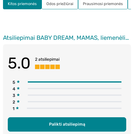
Kitos priemonės
Odos priežiūrai
Prausimosi priemonės
Atsiliepimai BABY DREAM, MAMAS, liemenėlių įklotai, 30 vnt.
5.0
2 atsiliepimai
5
4
3
2
1
Palikti atsiliepimą