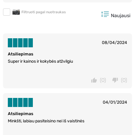
Filtruoti pagal nuotraukas
Naujausi
08/04/2024
Atsiliepimas
Super ir kainos ir kokybės atžvilgiu
(0)
(0)
04/01/2024
Atsiliepimas
Minkšti, labiau pasiteisino nei iš vaistinės