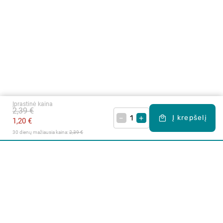
Įprastinė kaina
2,39 €
–
+
Į krepšelį
1,20 €
30 dienų mažiausia kaina: 
2,39 €