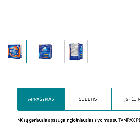
APRAŠYMAS
SUDĖTIS
ĮSPĖJI
Mūsų geriausia apsauga ir glotniausias slydimas su TAMPAX PE