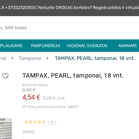
s.lt +37052320505 | Neturite DROGAS kortelės? Registruokitės ir virtu
PLAUKAMS
PARFUMERIJA
HIGIENAI, SVEIKATAI
NAMAMS
nai
Tamponai
TAMPAX, PEARL, tamponai, 18 vnt.
TAMPAX, PEARL, tamponai, 18 vnt.
Įprastinė kaina
6,49 €
4,54 €
0,28 €
vnt.
30 dienų mažiausia kaina: 
3,89 €
( 0 )
366602