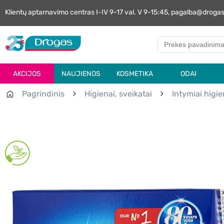
Klientų aptarnavimo centras I-IV 9-17 val. V 9-15:45, pagalba@droga
AKCIJOS
NAUJIENOS
KOSMETIKA
ODAI
Pagrindinis
Higienai, sveikatai
Intymiai higie