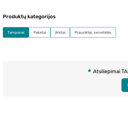
Produktų kategorijos
Tamponai
Paketai
Įklotai
Prausikliai, servetėlės
Atsiliepimai T