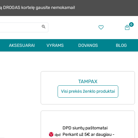
alią DROGAS kortelę gausite nemokamai!
0
AKSESUARAI
VYRAMS
DOVANOS
BLOG
TAMPAX
Visi prekės ženklo produktai
DPD siuntų paštomatai
Perkant už 5€ ar daugiau -