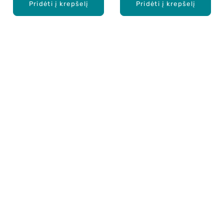
Pridėti į krepšelį
Pridėti į krepšelį
Apie mus
E. parduotuvė
Lojalumo programa