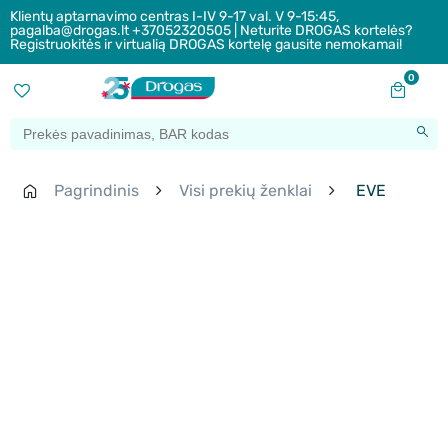
Klientų aptarnavimo centras I-IV 9-17 val. V 9-15:45,
pagalba@drogas.lt +37052320505 | Neturite DROGAS kortelės?
Registruokitės ir virtualią DROGAS kortelę gausite nemokamai!
0
Pagrindinis
Visi prekių ženklai
EVE