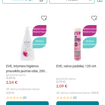
NEMOKAMAS
NEMOKAMAS
PRISTATYMAS
PRISTATYMAS
DROGAS
DROGAS
rekomenduoja
rekomenduoja
EVE, intymios higienos
EVE, vatos padeliai, 120 vnt.
prausiklis jautriai odai, 200
Įprastinė kaina
ml
3,39 €
Įprastinė kaina
2,79 €
2,54 €
2,09 €
30 dienų mažiausia kaina: 
2,37 €
30 dienų mažiausia kaina: 
1,95 €
0
0