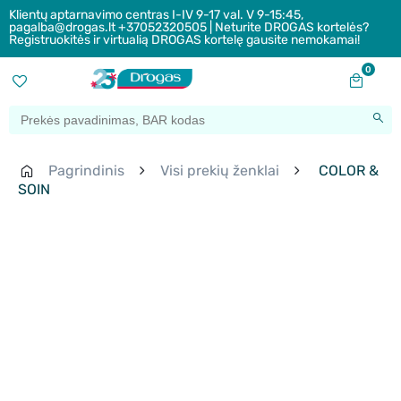
Klientų aptarnavimo centras I-IV 9-17 val. V 9-15:45,
pagalba@drogas.lt +37052320505 | Neturite DROGAS kortelės?
Registruokitės ir virtualią DROGAS kortelę gausite nemokamai!
0
Pagrindinis
Visi prekių ženklai
COLOR &
SOIN