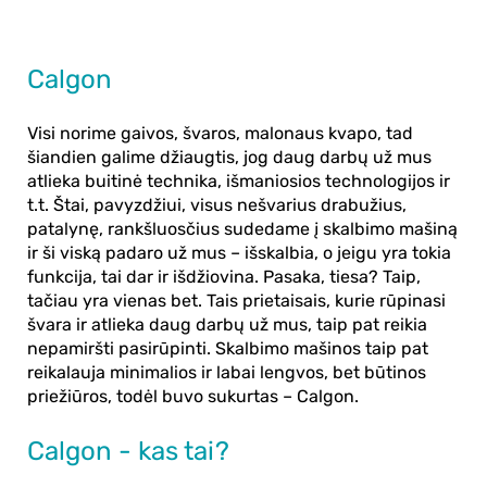
Calgon
Visi norime gaivos, švaros, malonaus kvapo, tad
šiandien galime džiaugtis, jog daug darbų už mus
atlieka buitinė technika, išmaniosios technologijos ir
t.t. Štai, pavyzdžiui, visus nešvarius drabužius,
patalynę, rankšluosčius sudedame į skalbimo mašiną
ir ši viską padaro už mus – išskalbia, o jeigu yra tokia
funkcija, tai dar ir išdžiovina. Pasaka, tiesa? Taip,
tačiau yra vienas bet. Tais prietaisais, kurie rūpinasi
švara ir atlieka daug darbų už mus, taip pat reikia
nepamiršti pasirūpinti. Skalbimo mašinos taip pat
reikalauja minimalios ir labai lengvos, bet būtinos
priežiūros, todėl buvo sukurtas – Calgon.
Calgon - kas tai?