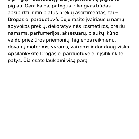
pigiau. Gera kaina, patogus ir lengvas būdas
apsipirkti ir itin platus prekių asortimentas, tai –
Drogas e. parduotuvė. Joje rasite įvairiausių namų
apyvokos prekių, dekoratyvinės kosmetikos, prekių
namams, parfumerijos, aksesuarų, plaukų, kūno,
veido priežiūros priemonių, higienos reikmenų,
dovanų moterims, vyrams, vaikams ir dar daug visko.
Apsilankykite Drogas e. parduotuvėje ir įsitikinkite
patys. Čia esate laukiami visą parą.
Apie mus
E. parduotuvė