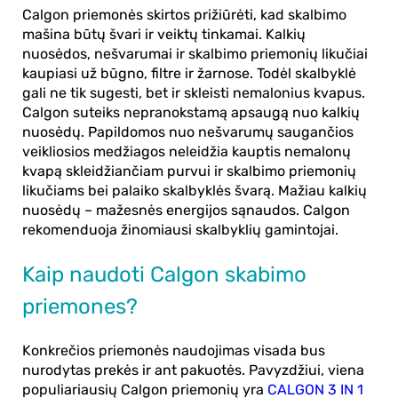
Calgon priemonės skirtos prižiūrėti, kad skalbimo
mašina būtų švari ir veiktų tinkamai. Kalkių
nuosėdos, nešvarumai ir skalbimo priemonių likučiai
kaupiasi už būgno, filtre ir žarnose. Todėl skalbyklė
gali ne tik sugesti, bet ir skleisti nemalonius kvapus.
Calgon suteiks nepranokstamą apsaugą nuo kalkių
nuosėdų. Papildomos nuo nešvarumų saugančios
veikliosios medžiagos neleidžia kauptis nemalonų
kvapą skleidžiančiam purvui ir skalbimo priemonių
likučiams bei palaiko skalbyklės švarą. Mažiau kalkių
nuosėdų – mažesnės energijos sąnaudos. Calgon
rekomenduoja žinomiausi skalbyklių gamintojai.
Kaip naudoti Calgon skabimo
priemones?
Konkrečios priemonės
naudojimas
visada bus
nurodytas prekės ir ant pakuotės. Pavyzdžiui, viena
populiariausių Calgon priemonių yra
CALGON 3 IN 1