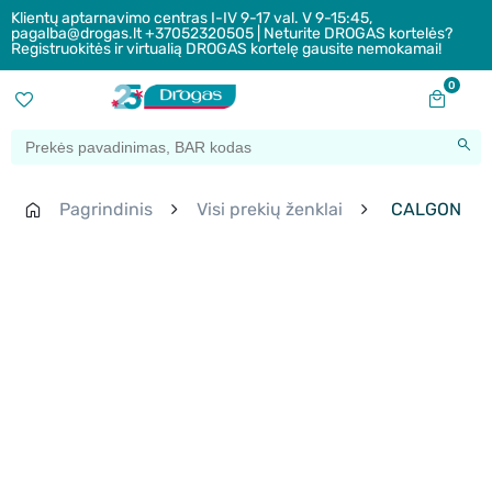
Klientų aptarnavimo centras I-IV 9-17 val. V 9-15:45,
pagalba@drogas.lt +37052320505 | Neturite DROGAS kortelės?
Registruokitės ir virtualią DROGAS kortelę gausite nemokamai!
0
Pagrindinis
Visi prekių ženklai
CALGON