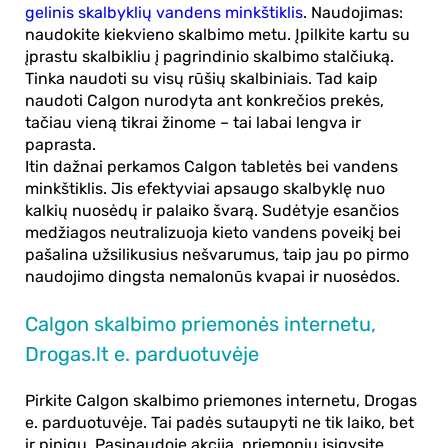
gelinis skalbyklių vandens minkštiklis
.
Naudojimas
:
naudokite kiekvieno skalbimo metu. Įpilkite kartu su
įprastu skalbikliu į pagrindinio skalbimo stalčiuką.
Tinka naudoti su visų rūšių skalbiniais. Tad
kaip
naudoti Calgon
nurodyta ant konkrečios prekės,
tačiau vieną tikrai žinome – tai labai lengva ir
paprasta.
Itin dažnai perkamos Calgon tabletės bei vandens
minkštiklis. Jis efektyviai apsaugo skalbyklę nuo
kalkių nuosėdų ir palaiko švarą. Sudėtyje esančios
medžiagos neutralizuoja kieto vandens poveikį bei
pašalina užsilikusius nešvarumus, taip jau po pirmo
naudojimo dingsta nemalonūs kvapai ir nuosėdos.
Calgon skalbimo priemonės internetu,
Drogas.lt e. parduotuvėje
Pirkite Calgon skalbimo priemones
internetu
, Drogas
e. parduotuvėje. Tai padės sutaupyti ne tik laiko, bet
ir pinigų. Pasinaudoję
akcija
, priemonių įsigysite