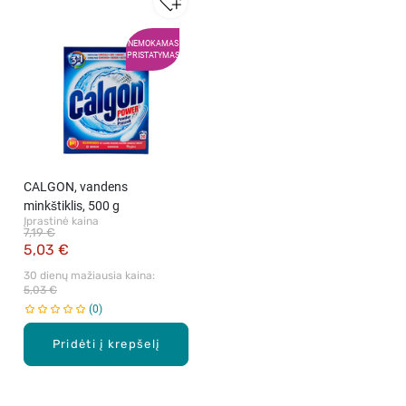
NEMOKAMAS
PRISTATYMAS
CALGON, vandens
minkštiklis, 500 g
Įprastinė kaina
7,19 €
5,03 €
30 dienų mažiausia kaina: 
5,03 €
0
Pridėti į krepšelį