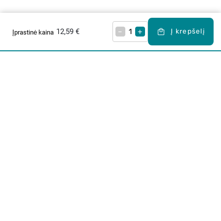
12,59 €
–
+
Į krepšelį
Įprastinė kaina
Apie mus
E. parduotuvė
Lojalumo programa