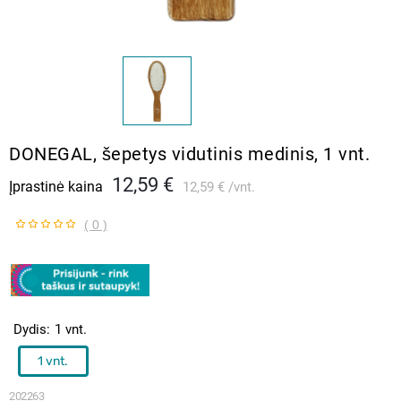
DONEGAL, šepetys vidutinis medinis, 1 vnt.
12,59 €
Įprastinė kaina
12,59 €
vnt.
( 0 )
Dydis
1 vnt.
1 vnt.
202263