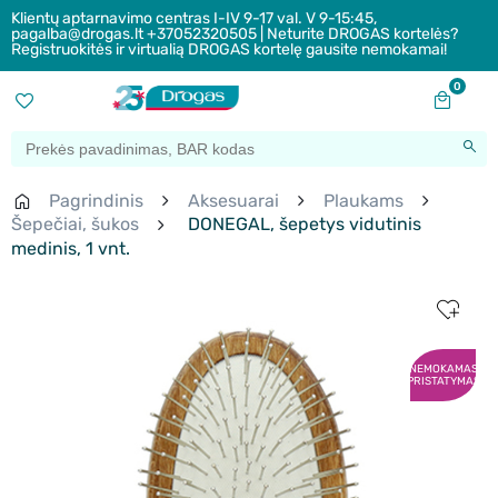
Klientų aptarnavimo centras I-IV 9-17 val. V 9-15:45,
pagalba@drogas.lt +37052320505 | Neturite DROGAS kortelės?
Registruokitės ir virtualią DROGAS kortelę gausite nemokamai!
0
Pagrindinis
Aksesuarai
Plaukams
Šepečiai, šukos
DONEGAL, šepetys vidutinis
medinis, 1 vnt.
NEMOKAMAS
PRISTATYMAS