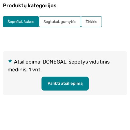
Produktų kategorijos
Šepečiai, šukos
Segtukai, gumytės
Žirklės
Atsiliepimai DONEGAL, šepetys vidutinis
medinis, 1 vnt.
Palikti atsiliepimą