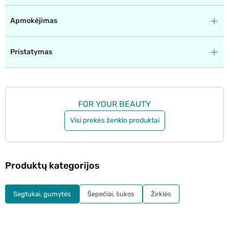
Apmokėjimas
Pristatymas
FOR YOUR BEAUTY
Visi prekės ženklo produktai
Produktų kategorijos
Segtukai, gumytės
Šepečiai, šukos
Žirklės