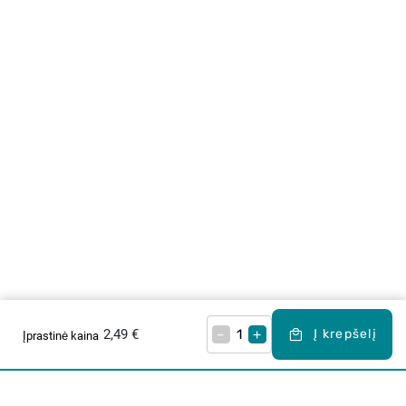
2,49 €
–
+
Į krepšelį
Įprastinė kaina