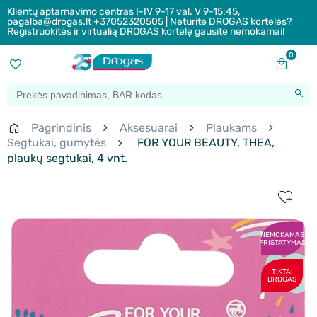
Klientų aptarnavimo centras I-IV 9-17 val. V 9-15:45,
pagalba@drogas.lt +37052320505 | Neturite DROGAS kortelės?
Registruokitės ir virtualią DROGAS kortelę gausite nemokamai!
0
Pagrindinis
Aksesuarai
Plaukams
Segtukai, gumytės
FOR YOUR BEAUTY, THEA,
plaukų segtukai, 4 vnt.
NEMOKAMAS
PRISTATYMAS
TIKTAI
DROGAS