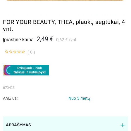
FOR YOUR BEAUTY, THEA, plaukų segtukai, 4
vnt.
2,49 €
Įprastinė kaina
0,62 €
vnt.
( 0 )
670423
Amžius
Nuo 3 metų
APRAŠYMAS