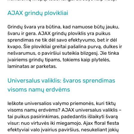
AJAX grindų plovikliai
Grindų švara yra būtina, kad namuose būtų jauku,
švaru ir gera.
AJAX grindų ploviklis
yra puikus
sprendimas ne tik dėl savo efektyvumo, bet ir dėl
kvapo. Šie plovikliai greitai pašalina purvą, dulkes ir
nešvarumus, o paviršiui suteikia blizgesį. Jie tinka
įvairiems grindų tipams, tokiems kaip plytelės,
laminatas ar parketas.
Universalus valiklis: švaros sprendimas
visoms namų erdvėms
Ieškote universalios valymo priemonės, kuri tiktų
visoms namų erdvėms?
AJAX universalus valiklis
–
tai puikus pasirinkimas, padedantis išlaikyti švarą
visur: nuo virtuvės iki miegamojo.
Ajax floral fiesta
efektyviai valo įvairius paviršius, nesukeliant jokių