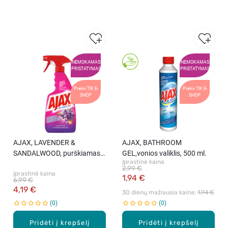
NEMOKAMAS
NEMOKAMAS
PRISTATYMAS
PRISTATYMAS
Prekė TIK E-
Prekė TIK E-
SHOP
SHOP
AJAX, LAVENDER &
AJAX, BATHROOM
SANDALWOOD, purškiamas
GEL,vonios valiklis, 500 ml.
Įprastinė kaina
universalus valiklis, 500 ml.
2,99 €
Įprastinė kaina
1,94 €
6,99 €
4,19 €
30 dienų mažiausia kaina: 
1,94 €
0
0
Pridėti į krepšelį
Pridėti į krepšelį