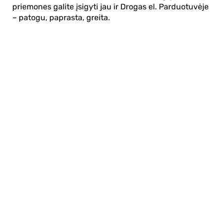
priemones galite įsigyti jau ir Drogas el. Parduotuvėje
– patogu, paprasta, greita.
Apie mus
E. parduotuvė
Lojalumo programa
Klientų aptarnavimo centras