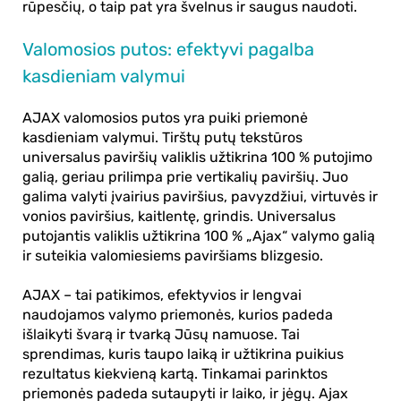
rūpesčių, o taip pat yra švelnus ir saugus naudoti.
Valomosios putos: efektyvi pagalba
kasdieniam valymui
AJAX
valomosios putos yra puiki priemonė
kasdieniam valymui. Tirštų putų tekstūros
universalus paviršių valiklis užtikrina 100 % putojimo
galią, geriau prilimpa prie vertikalių paviršių. Juo
galima valyti įvairius paviršius, pavyzdžiui, virtuvės ir
vonios paviršius, kaitlentę, grindis. Universalus
putojantis valiklis užtikrina 100 % „Ajax“ valymo galią
ir suteikia valomiesiems paviršiams blizgesio.
AJAX
– tai patikimos, efektyvios ir lengvai
naudojamos valymo priemonės, kurios padeda
išlaikyti švarą ir tvarką Jūsų namuose. Tai
sprendimas, kuris taupo laiką ir užtikrina puikius
rezultatus kiekvieną kartą. Tinkamai parinktos
priemonės padeda sutaupyti ir laiko, ir jėgų. Ajax