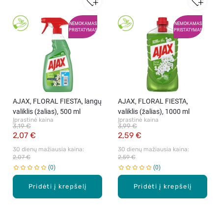
NEMOKAMAS
NEMOKAMAS
PRISTATYMAS
PRISTATYMAS
AJAX, FLORAL FIESTA, langų
AJAX, FLORAL FIESTA,
valiklis (žalias), 500 ml
valiklis (žalias), 1000 ml
Įprastinė kaina
Įprastinė kaina
3,19 €
3,99 €
2,07 €
2,59 €
30 dienų mažiausia kaina: 
30 dienų mažiausia kaina: 
2,07 €
2,59 €
0
0
Pridėti į krepšelį
Pridėti į krepšelį