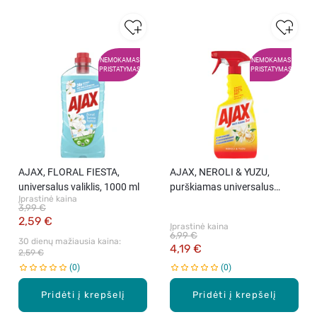
NEMOKAMAS
NEMOKAMAS
PRISTATYMAS
PRISTATYMAS
AJAX, FLORAL FIESTA,
AJAX, NEROLI & YUZU,
universalus valiklis, 1000 ml
purškiamas universalus
Įprastinė kaina
valiklis, 500 ml.
3,99 €
2,59 €
Įprastinė kaina
6,99 €
30 dienų mažiausia kaina: 
4,19 €
2,59 €
0
0
Pridėti į krepšelį
Pridėti į krepšelį