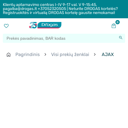
Klientų aptarnavimo centras I-IV 9-17 val. V 9-15:45,
pagalba@drogas.lt +37052320505 | Neturite DROGAS kortelės?
Registruokitės ir virtualią DROGAS kortelę gausite nemokamai!
0
Pagrindinis
Visi prekių ženklai
AJAX