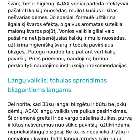
švarą, bet ir higieną.
AJAX
voniai padeda efektyviai
pašalinti kalkių nuosėdas, muilo likučius ir kitas
nešvarias dėmes. Jo speciali formulė užtikrina
ilgalaikį švaros efektą, o gaivus aromatas suteikia
malonų švaros pojūtį.
Vonios valiklis
giliai valo,
pašalina net įsisenėjusias kalkių ir muilo nuosėdas,
užtikrina higienišką švarą ir tobulą paviršiaus
blizgesį. Patogu naudoti taip pat ant vertikalių
paviršių. Prieš priemonių naudojimą būtina
perskaityti naudojimo instrukciją ir rekomendacijas.
Langų valiklis: tobulas sprendimas
blizgantiems langams
Jei norite, kad Jūsų langai blizgėtų ir būtų be jokių
dėmių,
AJAX langų valiklis
yra puikus pasirinkimas.
Ši priemonė greitai ir be vargo pašalina dulkes, purvą
ir kitus nešvarumus nuo stiklo paviršių, užtikrindama
nepriekaištingą blizgesį. Be to, jis nepalieka dryžių ir
nemalonių kvapų, todėl langai atrodys kaip nauji.