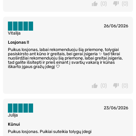
(0)
(0)
26/06/2026
Vitalija
Losjonas !!
Puikus losjonas, labai rekomenduoju šią priemonę, tolygiai
pasiskirsto ant kūno ir greitais, bei gerai įsigeria ✨ tad tikrai
nuoširdžiai rekomenduoju šią priemonę, labai greitai įsigeria,
tad galite išsitepti ir prieš einant į svarbų vakarą ir kūnas
iškarto įgaus gražų įdegį 🤍
(0)
(0)
23/06/2026
Julija
Kūnui
Puikus losjonas. Puikiai suteikia tolygų įdegi