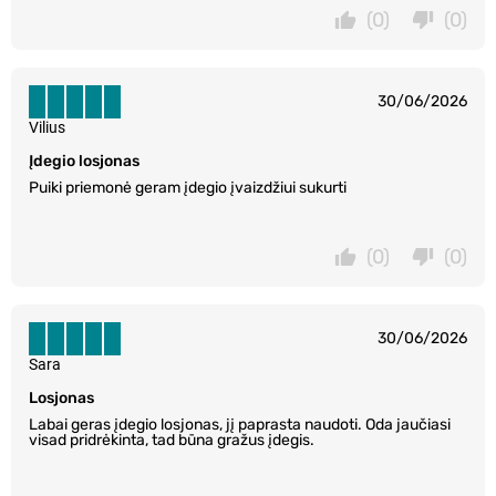
(0)
(0)
30/06/2026
Vilius
Įdegio losjonas
Puiki priemonė geram įdegio įvaizdžiui sukurti
(0)
(0)
30/06/2026
Sara
Losjonas
Labai geras įdegio losjonas, jį paprasta naudoti. Oda jaučiasi
visad pridrėkinta, tad būna gražus įdegis.