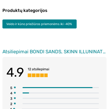
Produktų kategorijos
Veido ir kūno priežiūros priemonėms iki -40%
Atsiliepimai BONDI SANDS, SKINN ILLUNINATIOR, savaiminio įdegio losijonas, 150 ml.
4.9
12 atsiliepimai
5
4
3
2