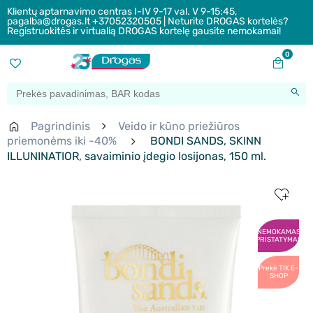
Klientų aptarnavimo centras I-IV 9-17 val. V 9-15:45,
pagalba@drogas.lt +37052320505 | Neturite DROGAS kortelės?
Registruokitės ir virtualią DROGAS kortelę gausite nemokamai!
0
Pagrindinis
Veido ir kūno priežiūros
priemonėms iki -40%
BONDI SANDS, SKINN
ILLUNINATIOR, savaiminio įdegio losijonas, 150 ml.
NEMOKAMAS
PRISTATYMAS
Prekė TIK E-
SHOP