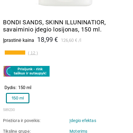
BONDI SANDS, SKINN ILLUNINATIOR,
savaiminio įdegio losijonas, 150 ml.
18,99 €
Įprastinė kaina
126,60 €
l
( 12 )
Dydis
150 ml
150 ml
589230
Priežiūra ir poveikis
Įdegio efektas
Tikslinė grupė
Moterims