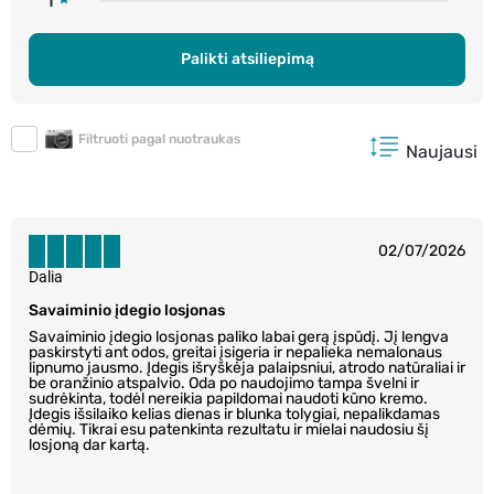
1
Palikti atsiliepimą
Filtruoti pagal nuotraukas
Naujausi
02/07/2026
Dalia
Savaiminio įdegio losjonas
Savaiminio įdegio losjonas paliko labai gerą įspūdį. Jį lengva
paskirstyti ant odos, greitai įsigeria ir nepalieka nemalonaus
lipnumo jausmo. Įdegis išryškėja palaipsniui, atrodo natūraliai ir
be oranžinio atspalvio. Oda po naudojimo tampa švelni ir
sudrėkinta, todėl nereikia papildomai naudoti kūno kremo.
Įdegis išsilaiko kelias dienas ir blunka tolygiai, nepalikdamas
dėmių. Tikrai esu patenkinta rezultatu ir mielai naudosiu šį
losjoną dar kartą.