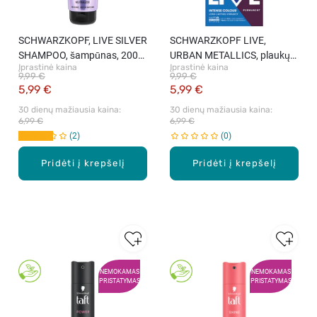
SCHWARZKOPF, LIVE SILVER
SCHWARZKOPF LIVE,
SHAMPOO, šampūnas, 200
URBAN METALLICS, plaukų
Įprastinė kaina
Įprastinė kaina
ml
dažai, U69 Amethyst
9,99 €
9,99 €
Chrome, 1 rink.
5,99 €
5,99 €
30 dienų mažiausia kaina: 
30 dienų mažiausia kaina: 
6,99 €
6,99 €
2
0
Pridėti į krepšelį
Pridėti į krepšelį
NEMOKAMAS
NEMOKAMAS
PRISTATYMAS
PRISTATYMAS