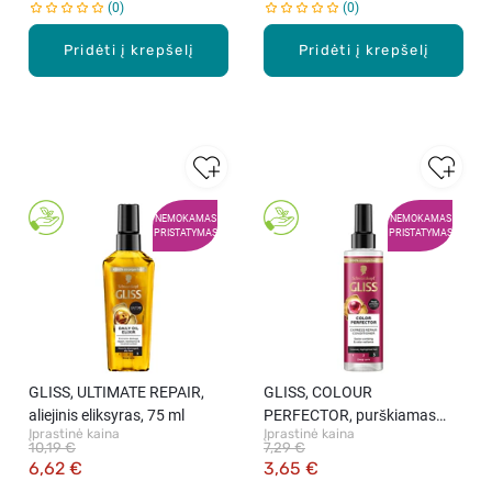
0
0
Pridėti į krepšelį
Pridėti į krepšelį
NEMOKAMAS
NEMOKAMAS
PRISTATYMAS
PRISTATYMAS
GLISS, ULTIMATE REPAIR,
GLISS, COLOUR
aliejinis eliksyras, 75 ml
PERFECTOR, purškiamas
Įprastinė kaina
Įprastinė kaina
kondicionierius, 200 ml
10,19 €
7,29 €
6,62 €
3,65 €