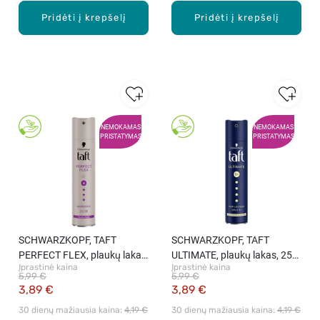
Pridėti į krepšelį
Pridėti į krepšelį
NEMOKAMAS
NEMOKAMAS
PRISTATYMAS
PRISTATYMAS
SCHWARZKOPF, TAFT
SCHWARZKOPF, TAFT
PERFECT FLEX, plaukų lakas,
ULTIMATE, plaukų lakas, 250
Įprastinė kaina
Įprastinė kaina
250 ml
ml
5,99 €
5,99 €
3,89 €
3,89 €
30 dienų mažiausia kaina: 
4,19 €
30 dienų mažiausia kaina: 
4,19 €