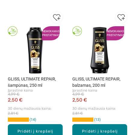
NEMOKAMAS
NEMOKAMAS
PRISTATYMAS
PRISTATYMAS
GLISS, ULTIMATE REPAIR,
GLISS, ULTIMATE REPAIR,
šampūnas, 250 ml
balzamas, 200 ml
Įprastinė kaina
Įprastinė kaina
4,99 €
4,99 €
2,50 €
2,50 €
30 dienų mažiausia kaina: 
30 dienų mažiausia kaina: 
2,81 €
2,81 €
14
13
Pridėti į krepšelį
Pridėti į krepšelį