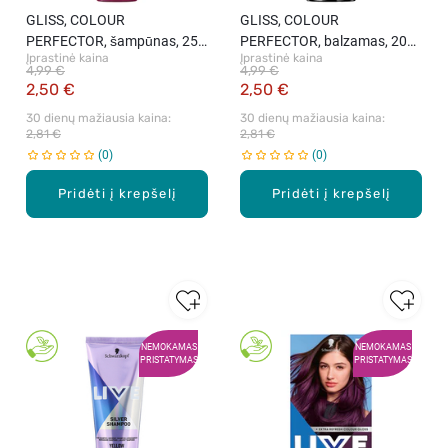
GLISS, COLOUR
GLISS, COLOUR
PERFECTOR, šampūnas, 250
PERFECTOR, balzamas, 200
Įprastinė kaina
Įprastinė kaina
ml
ml
4,99 €
4,99 €
2,50 €
2,50 €
30 dienų mažiausia kaina: 
30 dienų mažiausia kaina: 
2,81 €
2,81 €
0
0
Pridėti į krepšelį
Pridėti į krepšelį
NEMOKAMAS
NEMOKAMAS
PRISTATYMAS
PRISTATYMAS