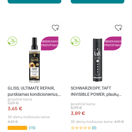
NEMOKAMAS
NEMOKAMAS
PRISTATYMAS
PRISTATYMAS
GLISS, ULTIMATE REPAIR,
SCHWARZKOPF, TAFT
purškiamas kondicionierius,
INVISIBLE POWER, plaukų
Įprastinė kaina
200 ml
lakas, 250 ml
7,29 €
Įprastinė kaina
5,99 €
3,65 €
3,89 €
30 dienų mažiausia kaina: 
4,37 €
30 dienų mažiausia kaina: 
4,19 €
15
0