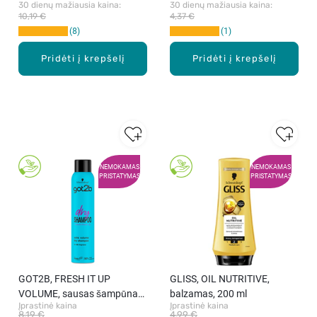
30 dienų mažiausia kaina: 
30 dienų mažiausia kaina: 
10,19 €
4,37 €
8
1
Pridėti į krepšelį
Pridėti į krepšelį
NEMOKAMAS
NEMOKAMAS
PRISTATYMAS
PRISTATYMAS
GOT2B, FRESH IT UP
GLISS, OIL NUTRITIVE,
VOLUME, sausas šampūnas,
balzamas, 200 ml
Įprastinė kaina
Įprastinė kaina
200 ml
8,19 €
4,99 €