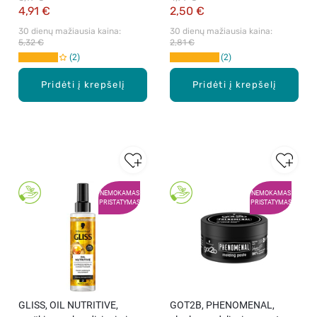
4,91 €
2,50 €
30 dienų mažiausia kaina: 
30 dienų mažiausia kaina: 
5,32 €
2,81 €
2
2
Pridėti į krepšelį
Pridėti į krepšelį
NEMOKAMAS
NEMOKAMAS
PRISTATYMAS
PRISTATYMAS
GLISS, OIL NUTRITIVE,
GOT2B, PHENOMENAL,