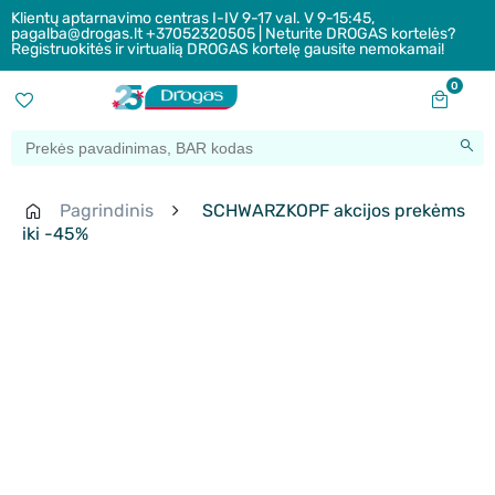
Klientų aptarnavimo centras I-IV 9-17 val. V 9-15:45,
pagalba@drogas.lt +37052320505 | Neturite DROGAS kortelės?
Registruokitės ir virtualią DROGAS kortelę gausite nemokamai!
0
Pagrindinis
SCHWARZKOPF akcijos prekėms
iki -45%