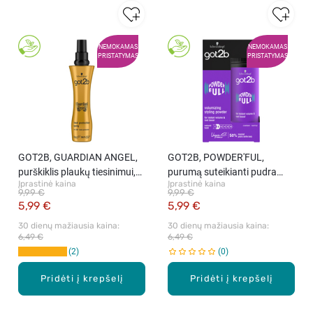
NEMOKAMAS
NEMOKAMAS
PRISTATYMAS
PRISTATYMAS
GOT2B, GUARDIAN ANGEL,
GOT2B, POWDER'FUL,
purškiklis plaukų tiesinimui,
purumą suteikianti pudra
Įprastinė kaina
Įprastinė kaina
200 ml
plaukams, 10 g
9,99 €
9,99 €
5,99 €
5,99 €
30 dienų mažiausia kaina: 
30 dienų mažiausia kaina: 
6,49 €
6,49 €
2
0
Pridėti į krepšelį
Pridėti į krepšelį