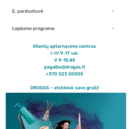
E. parduotuvė
Lojalumo programa
Klientų aptarnavimo centras
I-IV 9-17 val.
V 9-15:45
pagalba@drogas.lt
+370 523 20505
DROGAS – atskleisk savo grožį!