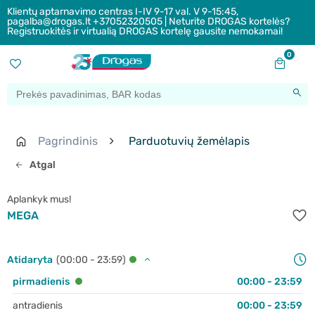
Klientų aptarnavimo centras I-IV 9-17 val. V 9-15:45,
pagalba@drogas.lt +37052320505 | Neturite DROGAS kortelės?
Registruokitės ir virtualią DROGAS kortelę gausite nemokamai!
0
Pagrindinis
Parduotuvių žemėlapis
Atgal
Aplankyk mus!
MEGA
Atidaryta
(00:00 - 23:59)
pirmadienis
00:00 - 23:59
antradienis
00:00 - 23:59