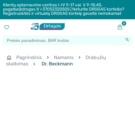
Klientų aptarnavimo centras I-IV 9-17 val. V 9-15:45,
pagalba@drogas.lt +37052320505 | Neturite DROGAS kortelės?
Registruokitės ir virtualią DROGAS kortelę gausite nemokamai!
0
Pagrindinis
Namams
Drabužių
skalbimas
Dr. Beckmann