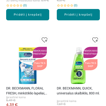
30 dienų mažiausia kaina: 
5,19 €
4,39 €
0
0
Pridėti į krepšelį
Pridėti į krepšelį
NEMOKAMAS
NEMOKAMAS
PRISTATYMAS
PRISTATYMAS
Prekė TIK E-
Prekė TIK E-
SHOP
SHOP
DR. BECKMANN, FLORAL
DR. BECKMANN, QUICK,
FRESH, minkštiklio lapeliai,
universalus skalbiklis, 800 ml.
Įprastinė kaina
14 vnt.
5,49 €
Įprastinė kaina
7,69 €
4,39 €