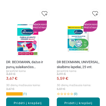
NEMOKAMAS
NEMOKAMAS
PRISTATYMAS
PRISTATYMAS
DR. BECKMANN, dažus ir
DR BECKMANN, UNIVERSAL,
purvą sulaikančios
skalbimo lapeliai, 25 vnt.
Įprastinė kaina
Įprastinė kaina
servetėlės, 20 vnt.
4,59 €
6,99 €
3,67 €
5,59 €
30 dienų mažiausia kaina: 
30 dienų mažiausia kaina: 
3,67 €
5,59 €
1
0
Pridėti į krepšelį
Pridėti į krepšelį