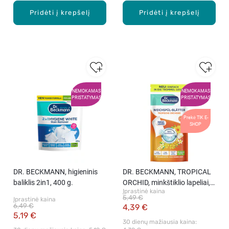
Pridėti į krepšelį
Pridėti į krepšelį
NEMOKAMAS
NEMOKAMAS
PRISTATYMAS
PRISTATYMAS
Prekė TIK E-
SHOP
DR. BECKMANN, higieninis
DR. BECKMANN, TROPICAL
baliklis 2in1, 400 g.
ORCHID, minkštiklio lapeliai,
Įprastinė kaina
14 vnt.
5,49 €
Įprastinė kaina
6,49 €
4,39 €
5,19 €
30 dienų mažiausia kaina: 