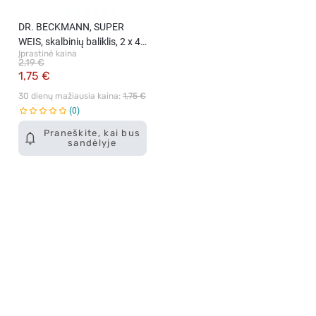
DR. BECKMANN, SUPER
WEIS, skalbinių baliklis, 2 x 40
Įprastinė kaina
g.
2,19 €
1,75 €
30 dienų mažiausia kaina: 
1,75 €
0
Praneškite, kai bus
sandėlyje