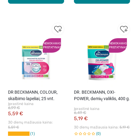
NEMOKAMAS
NEMOKAMAS
PRISTATYMAS
PRISTATYMAS
DR BECKMANN, COLOUR,
DR. BECKMANN, OXI-
skalbimo lapeliai, 25 vnt.
POWER, dėmių valiklis, 400 g.
Įprastinė kaina
6,99 €
Įprastinė kaina
6,49 €
5,59 €
5,19 €
30 dienų mažiausia kaina: 
5,59 €
30 dienų mažiausia kaina: 
5,19 €
1
0