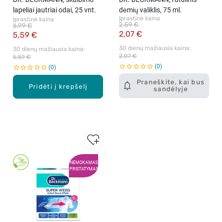
lapeliai jautriai odai, 25 vnt.
dėmių valiklis, 75 ml.
Įprastinė kaina
Įprastinė kaina
2,59 €
6,99 €
2,07 €
5,59 €
30 dienų mažiausia kaina: 
30 dienų mažiausia kaina: 
2,07 €
5,59 €
0
0
Praneškite, kai bus
Pridėti į krepšelį
sandėlyje
NEMOKAMAS
PRISTATYMAS