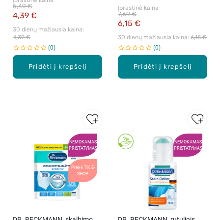
Įprastinė kaina
ml.
5,49 €
Įprastinė kaina
7,69 €
4,39 €
6,15 €
30 dienų mažiausia kaina: 
4,39 €
30 dienų mažiausia kaina: 
6,15 €
0
0
Pridėti į krepšelį
Pridėti į krepšelį
NEMOKAMAS
NEMOKAMAS
PRISTATYMAS
PRISTATYMAS
Prekė TIK E-
SHOP
DR. BECKMANN, skalbimo
DR. BECKMANN, rutulinis