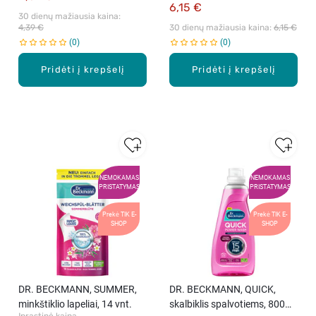
6,15 €
30 dienų mažiausia kaina: 
4,39 €
30 dienų mažiausia kaina: 
6,15 €
0
0
Pridėti į krepšelį
Pridėti į krepšelį
NEMOKAMAS
NEMOKAMAS
PRISTATYMAS
PRISTATYMAS
Prekė TIK E-
Prekė TIK E-
SHOP
SHOP
DR. BECKMANN, SUMMER,
DR. BECKMANN, QUICK,
minkštiklio lapeliai, 14 vnt.
skalbiklis spalvotiems, 800