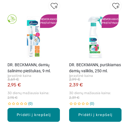
NEMOKAMAS
NEMOKAMAS
PRISTATYMAS
PRISTATYMAS
DR. BECKMANN, dėmių
DR. BECKMANN, purškiamas
šalinimo pieštukas, 9 ml.
dėmių valiklis, 250 ml.
Įprastinė kaina
Įprastinė kaina
3,69 €
2,99 €
2,95 €
2,39 €
30 dienų mažiausia kaina: 
30 dienų mažiausia kaina: 
2,95 €
2,39 €
0
0
Pridėti į krepšelį
Pridėti į krepšelį