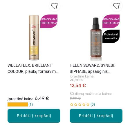
NEMOKAMAS
NEMOKAMAS
PRISTATYMAS
PRISTATYMAS
Profesionali
kosmetika
WELLAFLEX, BRILLIANT
HELEN SEWARD, SYNEBI,
COLOUR, plaukų formavimo
BIPHASE, apsauginis
Įprastinė kaina
lakas, 250 ml.
purškiklis, 150 ml
20,90 €
12,54 €
30 dienų mažiausia kaina: 
6,49 €
11,99 €
Įprastinė kaina
1
0
Pridėti į krepšelį
Pridėti į krepšelį