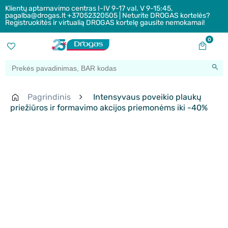
Klientų aptarnavimo centras I-IV 9-17 val. V 9-15:45,
pagalba@drogas.lt +37052320505 | Neturite DROGAS kortelės?
Registruokitės ir virtualią DROGAS kortelę gausite nemokamai!
0
Pagrindinis
Intensyvaus poveikio plaukų
priežiūros ir formavimo akcijos priemonėms iki -40%