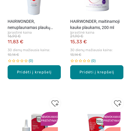
HAIRWONDER,
HAIRWONDER, maitinamoji
nenuplaunamas plaukų
kaukė plaukams, 200 ml
Įprastinė kaina
Įprastinė kaina
kremas, 100 ml
16,90 €
21,90 €
11,83 €
15,33 €
30 dienų mažiausia kaina: 
30 dienų mažiausia kaina: 
10,14 €
13,14 €
0
0
Pridėti į krepšelį
Pridėti į krepšelį
NEMOKAMAS
NEMOKAMAS
PRISTATYMAS
PRISTATYMAS