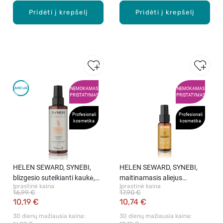
Pridėti į krepšelį
Pridėti į krepšelį
NEMOKAMAS
NEMOKAMAS
PRISTATYMAS
PRISTATYMAS
Profesionali
Profesionali
kosmetika
kosmetika
HELEN SEWARD, SYNEBI,
HELEN SEWARD, SYNEBI,
blizgesio suteikianti kaukė,
maitinamasis aliejus
Įprastinė kaina
Įprastinė kaina
150 ml
pažeistiems plaukams, 50 ml
16,99 €
17,90 €
10,19 €
10,74 €
30 dienų mažiausia kaina: 
30 dienų mažiausia kaina: 