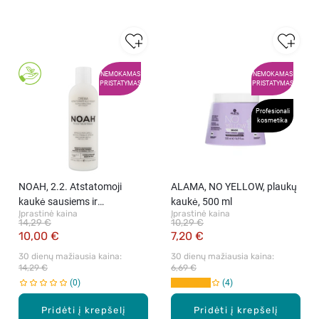
NEMOKAMAS
NEMOKAMAS
PRISTATYMAS
PRISTATYMAS
Profesionali
kosmetika
NOAH, 2.2. Atstatomoji
ALAMA, NO YELLOW, plaukų
kaukė sausiems ir
kaukė, 500 ml
Įprastinė kaina
Įprastinė kaina
pažeistiems plaukams, 250
14,29 €
10,29 €
ml
10,00 €
7,20 €
30 dienų mažiausia kaina: 
30 dienų mažiausia kaina: 
14,29 €
6,69 €
0
4
Pridėti į krepšelį
Pridėti į krepšelį