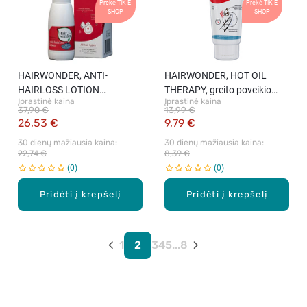
Prekė TIK E-
Prekė TIK E-
SHOP
SHOP
HAIRWONDER, ANTI-
HAIRWONDER, HOT OIL
HAIRLOSS LOTION
THERAPY, greito poveikio
Įprastinė kaina
Įprastinė kaina
LIPOSOMES, losjonas
kaukė, 100 ml
37,90 €
13,99 €
slenkantiems plaukams, 75
26,53 €
9,79 €
ml.
30 dienų mažiausia kaina: 
30 dienų mažiausia kaina: 
22,74 €
8,39 €
0
0
Pridėti į krepšelį
Pridėti į krepšelį
1
2
3
4
5
...
8