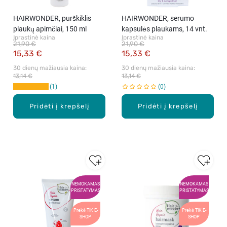
HAIRWONDER, purškiklis
HAIRWONDER, serumo
plaukų apimčiai, 150 ml
kapsulės plaukams, 14 vnt.
Įprastinė kaina
Įprastinė kaina
21,90 €
21,90 €
15,33 €
15,33 €
30 dienų mažiausia kaina: 
30 dienų mažiausia kaina: 
13,14 €
13,14 €
1
0
Pridėti į krepšelį
Pridėti į krepšelį
NEMOKAMAS
NEMOKAMAS
PRISTATYMAS
PRISTATYMAS
Prekė TIK E-
Prekė TIK E-
SHOP
SHOP