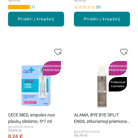
16,99 €
10,19 €
1
0
Pridėti į krepšelį
Pridėti į krepšelį
NEMOKAMAS
NEMOKAMAS
PRISTATYMAS
PRISTATYMAS
Profesionali
kosmetika
CECE MED, ampulės nuo
ALAMA, BYE BYE SPLIT
plaukų slinkimo, 5*7 ml
ENDS, atkuriamoji priemonė,
Įprastinė kaina
100 ml
10,99 €
Įprastinė kaina
10,79 €
8,24 €