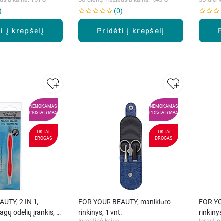
0
i į krepšelį
Pridėti į krepšelį
NEMOKAMAS
NEMOKAMAS
PRISTATYMAS
PRISTATYMAS
TIKTAI
TIKTAI
DROGAS
DROGAS
UTY, 2 IN 1,
FOR YOUR BEAUTY, manikiūro
FOR YO
agų odelių įrankis, 1
rinkinys, 1 vnt.
rinkinys
Įprastinė kaina
Įprastin