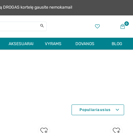
alią DROGAS kortelę gausite nemokamai!
0
AKSESUARAI
VYRAMS
DOVANOS
BLOG