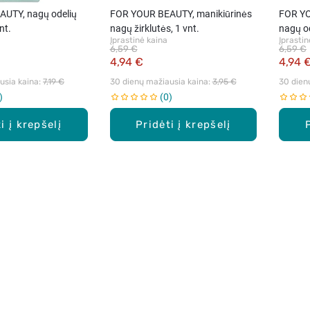
UTY, nagų odelių
FOR YOUR BEAUTY, manikiūrinės
FOR YO
vnt.
nagų žirklutės, 1 vnt.
nagų od
Įprastinė kaina
Įprastin
6,59 €
6,59 €
4,94 €
4,94 
sia kaina: 
7,19 €
30 dienų mažiausia kaina: 
3,95 €
30 dien
0
i į krepšelį
Pridėti į krepšelį