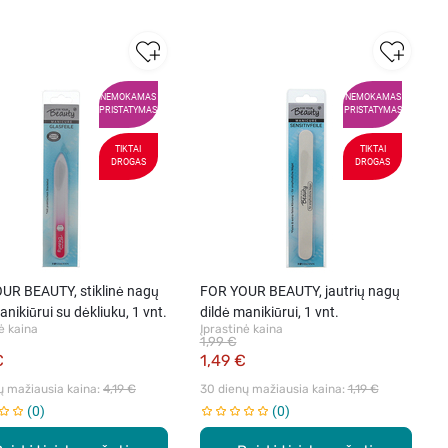
NEMOKAMAS
NEMOKAMAS
PRISTATYMAS
PRISTATYMAS
TIKTAI
TIKTAI
DROGAS
DROGAS
UR BEAUTY, stiklinė nagų
FOR YOUR BEAUTY, jautrių nagų
anikiūrui su dėkliuku, 1 vnt.
dildė manikiūrui, 1 vnt.
ė kaina
Įprastinė kaina
1,99 €
€
1,49 €
ų mažiausia kaina: 
4,19 €
30 dienų mažiausia kaina: 
1,19 €
0
0