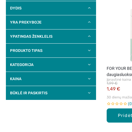
DYDIS
YRA PREKYBOJE
YPATINGAS ŽENKLELIS
PRODUKTO TIPAS
KATEGORIJA
FOR YOUR BE
daugiasluoksn
KAINA
Įprastinė kaina
1,99 €
1,49 €
BŪKLĖ IR PASKIRTIS
30 dienų mažiau
0
Pridėt