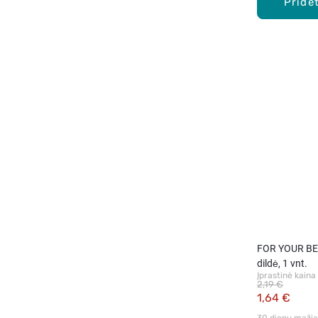
Pridėt
FOR YOUR BEA
dildė, 1 vnt.
Įprastinė kaina
2,19 €
1,64 €
30 dienų mažiau