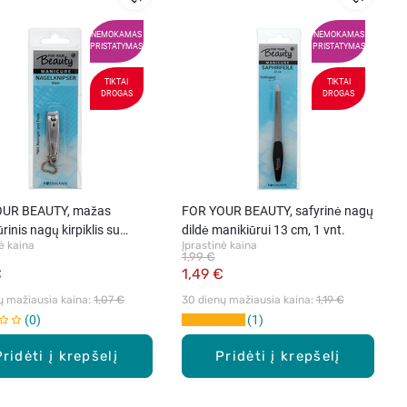
NEMOKAMAS
NEMOKAMAS
PRISTATYMAS
PRISTATYMAS
TIKTAI
TIKTAI
DROGAS
DROGAS
OUR BEAUTY, mažas
FOR YOUR BEAUTY, safyrinė nagų
rinis nagų kirpiklis su
dildė manikiūrui 13 cm, 1 vnt.
ė kaina
Įprastinė kaina
 ir dilde, 1vnt.
1,99 €
€
1,49 €
ų mažiausia kaina: 
1,07 €
30 dienų mažiausia kaina: 
1,19 €
0
1
Pridėti į krepšelį
Pridėti į krepšelį