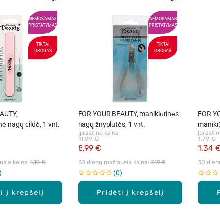
NEMOKAMAS
NEMOKAMAS
PRISTATYMAS
PRISTATYMAS
TIKTAI
TIKTAI
DROGAS
DROGAS
AUTY,
FOR YOUR BEAUTY, manikiūrinės
FOR Y
ė nagų dildė, 1 vnt.
nagų žnyplutės, 1 vnt.
manikiū
Įprastinė kaina
Įprastin
valikliu
11,99 €
1,79 €
8,99 €
1,34 
sia kaina: 
1,19 €
30 dienų mažiausia kaina: 
7,19 €
30 dien
0
i į krepšelį
Pridėti į krepšelį