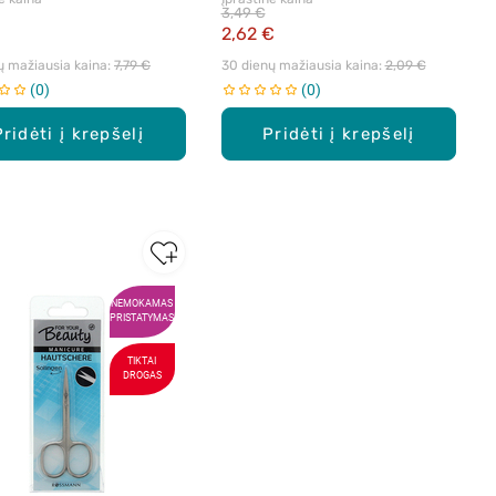
3,49 €
2,62 €
ų mažiausia kaina: 
7,79 €
30 dienų mažiausia kaina: 
2,09 €
0
0
Pridėti į krepšelį
Pridėti į krepšelį
NEMOKAMAS
PRISTATYMAS
TIKTAI
DROGAS