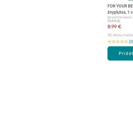
FOR YOUR BEA
žnyplutės, 1 
Įprastinė kaina
11,99 €
8,99 €
30 dienų mažiau
0
Pridėt