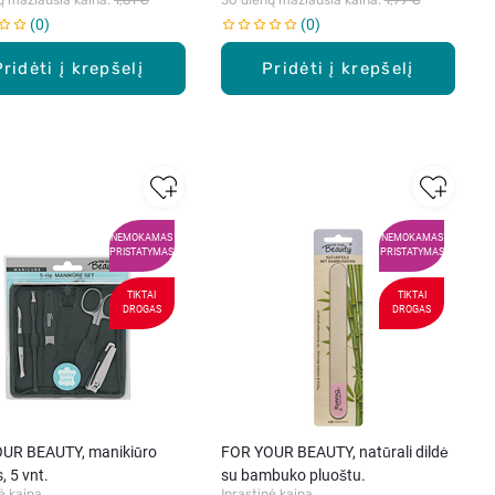
0
0
Pridėti į krepšelį
Pridėti į krepšelį
NEMOKAMAS
NEMOKAMAS
PRISTATYMAS
PRISTATYMAS
TIKTAI
TIKTAI
DROGAS
DROGAS
UR BEAUTY, manikiūro
FOR YOUR BEAUTY, natūrali dildė
, 5 vnt.
su bambuko pluoštu.
ė kaina
Įprastinė kaina