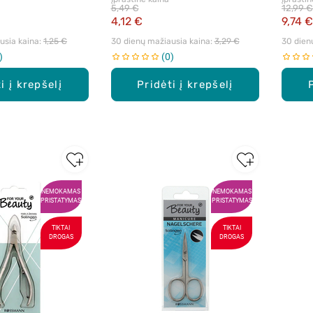
5,49 €
12,99 €
4,12 €
9,74 €
sia kaina: 
1,25 €
30 dienų mažiausia kaina: 
3,29 €
30 dien
0
i į krepšelį
Pridėti į krepšelį
NEMOKAMAS
NEMOKAMAS
PRISTATYMAS
PRISTATYMAS
TIKTAI
TIKTAI
DROGAS
DROGAS