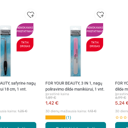
NEMOKAMAS
NEMOKAMAS
PRISTATYMAS
PRISTATYMAS
TIKTAI
TIKTAI
DROGAS
DROGAS
UTY, safyrinė nagų
FOR YOUR BEAUTY, 3 IN 1, nagų
FOR YO
ui 18 cm, 1 vnt.
poliravimo dildė manikiūrui, 1 vnt.
dildė m
Įprastinė kaina
Įprastin
1,89 €
6,99 €
1,42 €
5,24 
sia kaina: 
1,25 €
30 dienų mažiausia kaina: 
1,13 €
30 dien
1