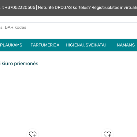
s.lt +37052320505 | Neturite DROGAS kortelės? Registruokitės ir virtu
PLAUKAMS
PARFUMERIJA
HIGIENAI, SVEIKATAI
NAMAMS
ikiūro priemonės