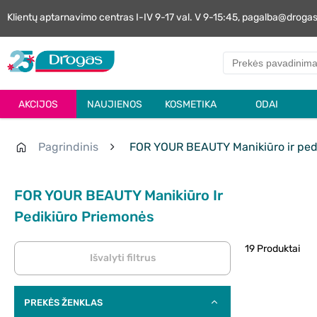
Klientų aptarnavimo centras I-IV 9-17 val. V 9-15:45, pagalba@droga
AKCIJOS
NAUJIENOS
KOSMETIKA
ODAI
Pagrindinis
FOR YOUR BEAUTY Manikiūro ir ped
FOR YOUR BEAUTY Manikiūro Ir
Pedikiūro Priemonės
19 Produktai
Išvalyti filtrus
PREKĖS ŽENKLAS