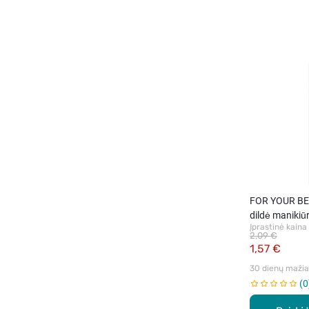
FOR YOUR BEA
dildė manikiūr
Įprastinė kaina
2,09 €
1,57 €
30 dienų mažiau
0