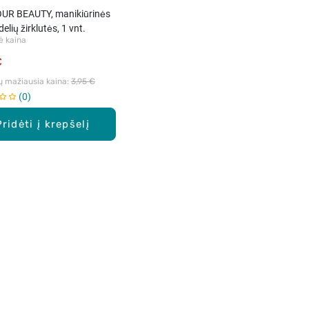
UR BEAUTY, manikiūrinės
elių žirklutės, 1 vnt.
ė kaina
€
ų mažiausia kaina: 
3,95 €
0
Pridėti į krepšelį