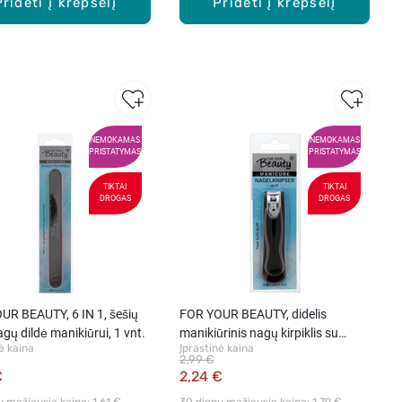
Pridėti į krepšelį
Pridėti į krepšelį
NEMOKAMAS
NEMOKAMAS
PRISTATYMAS
PRISTATYMAS
TIKTAI
TIKTAI
DROGAS
DROGAS
UR BEAUTY, 6 IN 1, šešių
FOR YOUR BEAUTY, didelis
agų dildė manikiūrui, 1 vnt.
manikiūrinis nagų kirpiklis su
ė kaina
Įprastinė kaina
švelnia rankenėle, 1 vnt.
2,99 €
€
2,24 €
ų mažiausia kaina: 
1,61 €
30 dienų mažiausia kaina: 
1,79 €