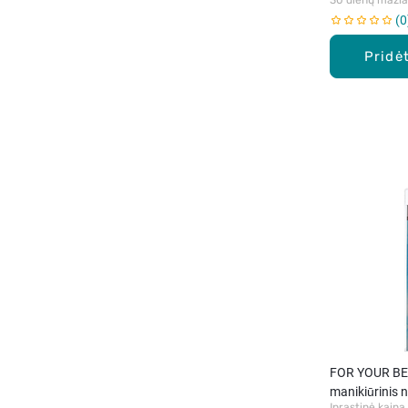
0
Pridėt
FOR YOUR BEA
manikiūrinis n
Įprastinė kaina