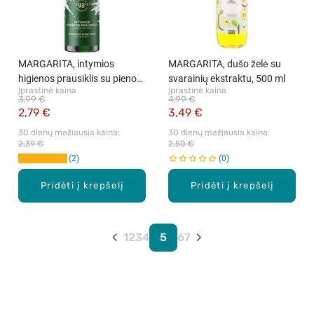
MARGARITA, intymios
MARGARITA, dušo želė su
higienos prausiklis su pieno
svarainių ekstraktu, 500 ml
Įprastinė kaina
Įprastinė kaina
baltymais, 400 ml
3,99 €
4,99 €
2,79 €
3,49 €
30 dienų mažiausia kaina: 
30 dienų mažiausia kaina: 
2,39 €
2,50 €
2
0
Pridėti į krepšelį
Pridėti į krepšelį
1
2
3
4
5
6
7