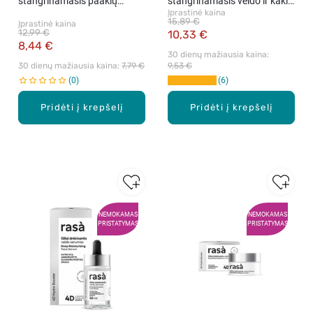
stangrinamasis paakių
stangrinamasis veido ir kaklo
Įprastinė kaina
kremas, 15 ml
serumas, 30 ml
15,89 €
Įprastinė kaina
12,99 €
10,33 €
8,44 €
30 dienų mažiausia kaina: 
30 dienų mažiausia kaina: 
7,79 €
9,53 €
0
6
Pridėti į krepšelį
Pridėti į krepšelį
NEMOKAMAS
NEMOKAMAS
PRISTATYMAS
PRISTATYMAS