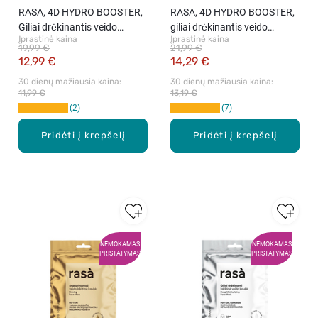
RASA, 4D HYDRO BOOSTER,
RASA, 4D HYDRO BOOSTER,
Giliai drėkinantis veido
giliai drėkinantis veido
Įprastinė kaina
Įprastinė kaina
serumas, 30 ml
kremas, 50 ml
19,99 €
21,99 €
12,99 €
14,29 €
30 dienų mažiausia kaina: 
30 dienų mažiausia kaina: 
11,99 €
13,19 €
2
7
Pridėti į krepšelį
Pridėti į krepšelį
NEMOKAMAS
NEMOKAMAS
PRISTATYMAS
PRISTATYMAS