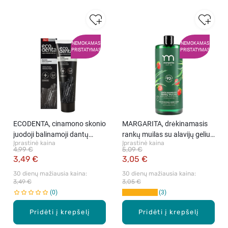
NEMOKAMAS
NEMOKAMAS
PRISTATYMAS
PRISTATYMAS
ECODENTA, cinamono skonio
MARGARITA, drėkinamasis
juodoji balinamoji dantų
rankų muilas su alavijų geliu
Įprastinė kaina
Įprastinė kaina
pasta, 100 ml.
ir braškių aromatu,
4,99 €
5,09 €
papildymas, 1 l
3,49 €
3,05 €
30 dienų mažiausia kaina: 
30 dienų mažiausia kaina: 
3,49 €
3,05 €
0
3
Pridėti į krepšelį
Pridėti į krepšelį