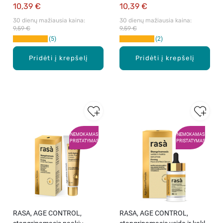
10,39 €
10,39 €
30 dienų mažiausia kaina: 
30 dienų mažiausia kaina: 
9,59 €
9,59 €
5
2
Pridėti į krepšelį
Pridėti į krepšelį
NEMOKAMAS
NEMOKAMAS
PRISTATYMAS
PRISTATYMAS
RASA, AGE CONTROL,
RASA, AGE CONTROL,