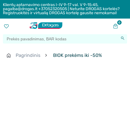
Klientų aptarnavimo centras I-IV 9-17 val. V 9-15:45,
pagalba@drogas.lt +37052320505 | Neturite DROGAS kortelės?
Registruokitės ir virtualią DROGAS kortelę gausite nemokamai!
0
Pagrindinis
BIOK prekėms iki -50%