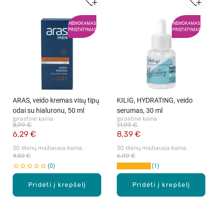
NEMOKAMAS
NEMOKAMAS
PRISTATYMAS
PRISTATYMAS
ARAS, veido kremas visų tipų
KILIG, HYDRATING, veido
odai su hialuronu, 50 ml
serumas, 30 ml
Įprastinė kaina
Įprastinė kaina
8,99 €
11,99 €
6,29 €
8,39 €
30 dienų mažiausia kaina: 
30 dienų mažiausia kaina: 
4,50 €
6,00 €
0
1
Pridėti į krepšelį
Pridėti į krepšelį