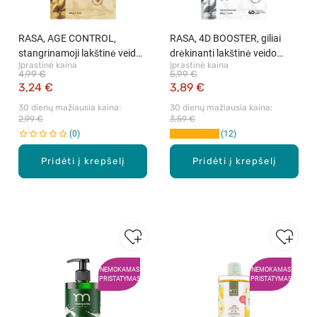
RASA, AGE CONTROL,
RASA, 4D BOOSTER, giliai
stangrinamoji lakštinė veido
drėkinanti lakštinė veido
Įprastinė kaina
Įprastinė kaina
kaukė, 23 g.
kaukė, 23 g.
4,99 €
5,99 €
3,24 €
3,89 €
30 dienų mažiausia kaina: 
30 dienų mažiausia kaina: 
2,99 €
3,59 €
0
12
Pridėti į krepšelį
Pridėti į krepšelį
NEMOKAMAS
NEMOKAMAS
PRISTATYMAS
PRISTATYMAS