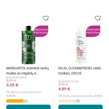
NEMOKAMAS
NEMOKAMAS
PRISTATYMAS
PRISTATYMAS
MARGARITA, kreminis rankų
KILIG, CLEAN&FRESH, veido
muilas su migdolų ir
tonikas, 250 ml
Įprastinė kaina
ramunėlių ekstraktais,
5,09 €
Įprastinė kaina
papildymas, 1000 ml
6,99 €
3,05 €
4,89 €
30 dienų mažiausia kaina: 
3,05 €
30 dienų mažiausia kaina: 
4,19 €
2
0