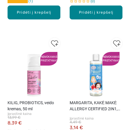
1
0
Pridėti į krepšelį
Pridėti į krepšelį
NEMOKAMAS
NEMOKAMAS
PRISTATYMAS
PRISTATYMAS
KILIG, PROBIOTICS, veido
MARGARITA, KAKĖ MAKĖ
kremas, 50 ml
ALLERGY CERTIFIED 2IN1,
Įprastinė kaina
Plaukų ir kūno prausiklis, 250
13,99 €
Įprastinė kaina
ml.
4,49 €
8,39 €
3,14 €