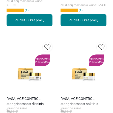
30 dienų mažiausia kaina: 
7,00 €
30 dienų mažiausia kaina: 
3,14 €
1
1
Pridėti į krepšelį
Pridėti į krepšelį
NEMOKAMAS
NEMOKAMAS
PRISTATYMAS
PRISTATYMAS
RASA, AGE CONTROL,
RASA, AGE CONTROL,
stangrinamasis dieninis
stangrinamasis naktinis
Įprastinė kaina
Įprastinė kaina
veido kremas SPF20, 50 ml
veido kremas, 50 ml
15,99 €
15,99 €