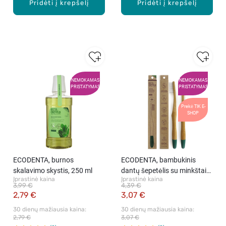
Pridėti į krepšelį
Pridėti į krepšelį
NEMOKAMAS
NEMOKAMAS
PRISTATYMAS
PRISTATYMAS
Prekė TIK E-
SHOP
ECODENTA, burnos
ECODENTA, bambukinis
skalavimo skystis, 250 ml
dantų šepetėlis su minkštais
Įprastinė kaina
Įprastinė kaina
šereliais, 1 vnt.
3,99 €
4,39 €
2,79 €
3,07 €
30 dienų mažiausia kaina: 
30 dienų mažiausia kaina: 
2,79 €
3,07 €