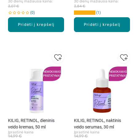
30 dienų mažiausia kaina: 
30 dienų mažiausia kaina: 
3,07 €
3,84 €
0
1
Pridėti į krepšelį
Pridėti į krepšelį
NEMOKAMAS
NEMOKAMAS
PRISTATYMAS
PRISTATYMAS
KILIG, RETINOL, dieninis
KILIG, RETINOL, naktinis
veido kremas, 50 ml
veido serumas, 30 ml
Įprastinė kaina
Įprastinė kaina
14,99 €
14,99 €