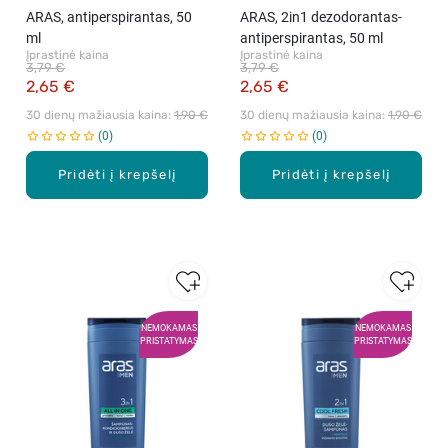
ARAS, antiperspirantas, 50
ARAS, 2in1 dezodorantas-
ml
antiperspirantas, 50 ml
Įprastinė kaina
Įprastinė kaina
3,79 €
3,79 €
2,65 €
2,65 €
30 dienų mažiausia kaina: 
1,90 €
30 dienų mažiausia kaina: 
1,90 €
0
0
Pridėti į krepšelį
Pridėti į krepšelį
NEMOKAMAS
NEMOKAMAS
PRISTATYMAS
PRISTATYMAS