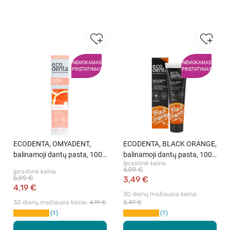
NEMOKAMAS
NEMOKAMAS
PRISTATYMAS
PRISTATYMAS
ECODENTA, OMYADENT,
ECODENTA, BLACK ORANGE,
balinamoji dantų pasta, 100
balinamoji dantų pasta, 100
Įprastinė kaina
ml
ml
4,99 €
Įprastinė kaina
5,99 €
3,49 €
4,19 €
30 dienų mažiausia kaina: 
30 dienų mažiausia kaina: 
4,19 €
3,49 €
1
1