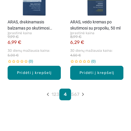
ARAS, drėkinamasis
ARAS, veido kremas po
balzamas po skutimosi
skutimosi su propoliu, 50 ml
Įprastinė kaina
Įprastinė kaina
jautriai odai, 100 ml
9,99 €
8,99 €
6,99 €
6,29 €
30 dienų mažiausia kaina: 
30 dienų mažiausia kaina: 
5,00 €
4,50 €
0
0
Pridėti į krepšelį
Pridėti į krepšelį
1
2
3
4
5
6
7