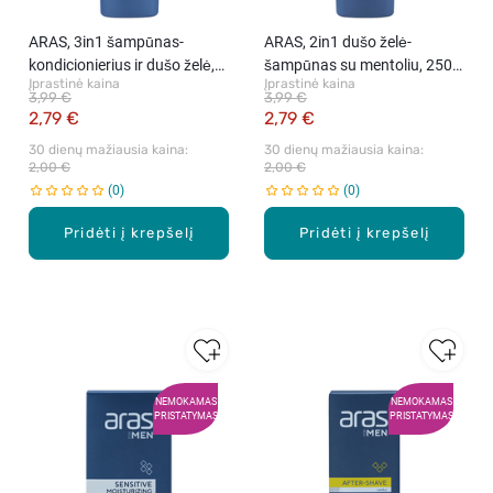
ARAS, 3in1 šampūnas-
ARAS, 2in1 dušo želė-
kondicionierius ir dušo želė,
šampūnas su mentoliu, 250
Įprastinė kaina
Įprastinė kaina
250 ml
ml
3,99 €
3,99 €
2,79 €
2,79 €
30 dienų mažiausia kaina: 
30 dienų mažiausia kaina: 
2,00 €
2,00 €
0
0
Pridėti į krepšelį
Pridėti į krepšelį
NEMOKAMAS
NEMOKAMAS
PRISTATYMAS
PRISTATYMAS