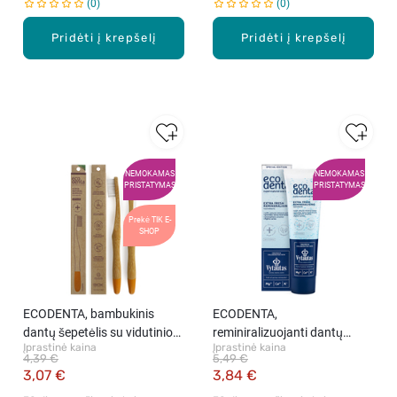
0
0
Pridėti į krepšelį
Pridėti į krepšelį
NEMOKAMAS
NEMOKAMAS
PRISTATYMAS
PRISTATYMAS
Prekė TIK E-
SHOP
ECODENTA, bambukinis
ECODENTA,
dantų šepetėlis su vidutinio
reminiralizuojanti dantų
Įprastinė kaina
Įprastinė kaina
minkštumo šereliais, 1 vnt.
pasta, 100 ml
4,39 €
5,49 €
3,07 €
3,84 €