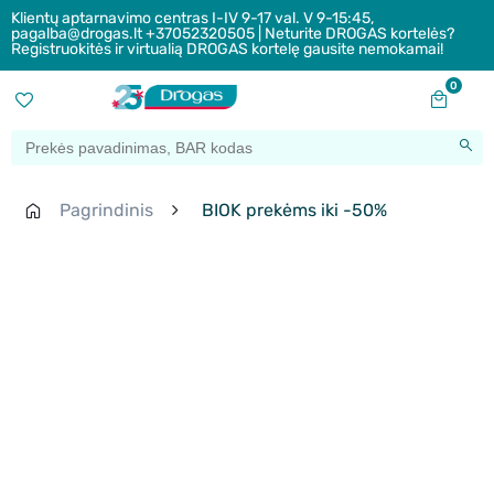
Klientų aptarnavimo centras I-IV 9-17 val. V 9-15:45,
pagalba@drogas.lt +37052320505 | Neturite DROGAS kortelės?
Registruokitės ir virtualią DROGAS kortelę gausite nemokamai!
0
Pagrindinis
BIOK prekėms iki -50%