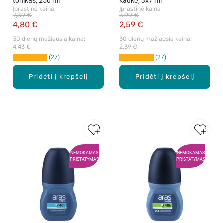
tonikas, 250 ml
kaukė, 3x7 ml
Įprastinė kaina
Įprastinė kaina
7,39 €
3,99 €
4,80 €
2,59 €
30 dienų mažiausia kaina: 
30 dienų mažiausia kaina: 
4,43 €
2,39 €
27
27
Pridėti į krepšelį
Pridėti į krepšelį
NEMOKAMAS
NEMOKAMAS
PRISTATYMAS
PRISTATYMAS