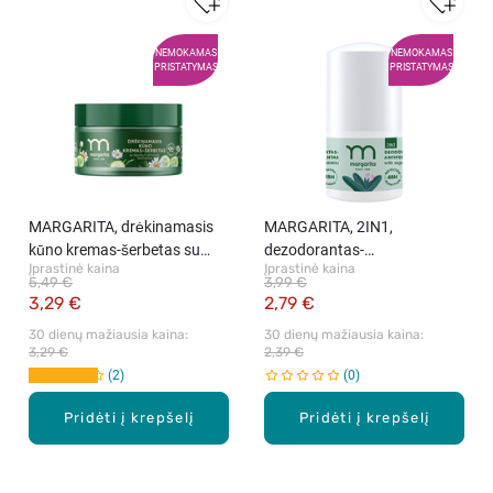
NEMOKAMAS
NEMOKAMAS
PRISTATYMAS
PRISTATYMAS
MARGARITA, drėkinamasis
MARGARITA, 2IN1,
kūno kremas-šerbetas su
dezodorantas-
Įprastinė kaina
Įprastinė kaina
agurkų ir ramunėlių
antiperspirantas su šalavijų
5,49 €
3,99 €
ekstraktais, 250 ml
ekstraktu, 50 ml
3,29 €
2,79 €
30 dienų mažiausia kaina: 
30 dienų mažiausia kaina: 
3,29 €
2,39 €
2
0
Pridėti į krepšelį
Pridėti į krepšelį