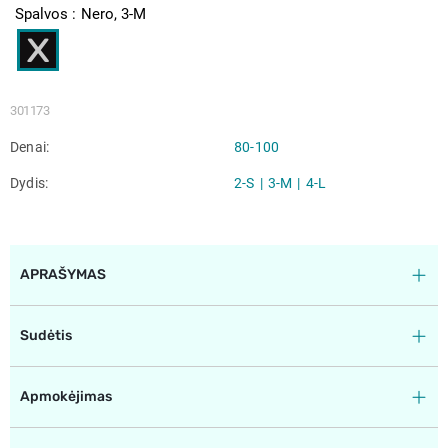
Spalvos
Nero, 3-M
301173
Denai
80-100
Dydis
2-S
3-M
4-L
APRAŠYMAS
Sudėtis
Apmokėjimas