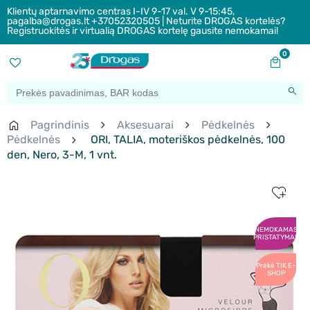
Klientų aptarnavimo centras I-IV 9-17 val. V 9-15:45,
pagalba@drogas.lt +37052320505 | Neturite DROGAS kortelės?
Registruokitės ir virtualią DROGAS kortelę gausite nemokamai!
0
Pagrindinis
Aksesuarai
Pėdkelnės
Pėdkelnės
ORI, TALIA, moteriškos pėdkelnės, 100
den, Nero, 3-M, 1 vnt.
NEMOKAMAS
PRISTATYMAS
Prekė TIK E-
SHOP