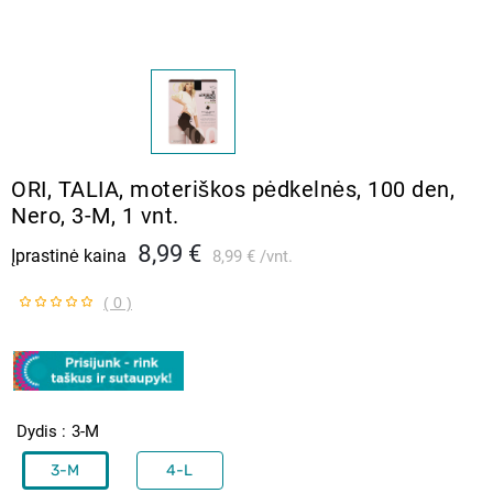
ORI, TALIA, moteriškos pėdkelnės, 100 den,
Nero, 3-M, 1 vnt.
8,99 €
Įprastinė kaina
8,99 €
vnt.
( 0 )
Dydis
3-M
3-M
4-L