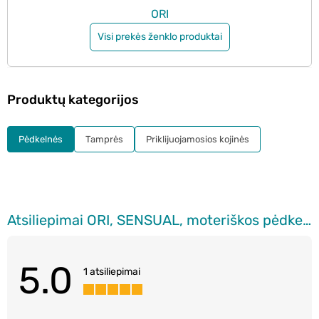
ORI
Visi prekės ženklo produktai
Produktų kategorijos
Pėdkelnės
Tamprės
Priklijuojamosios kojinės
Atsiliepimai ORI, SENSUAL, moteriškos pėdkelnės, 150 den, Nero, 3-M, 1 vnt.
5.0
1 atsiliepimai