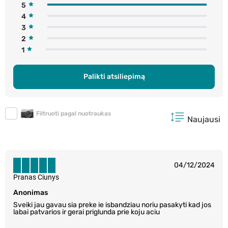
5
4
3
2
1
Palikti atsiliepimą
Filtruoti pagal nuotraukas
Naujausi
04/12/2024
Pranas Ciunys
Anonimas
Sveiki jau gavau sia preke ie isbandziau noriu pasakyti kad jos
labai patvarios ir gerai priglunda prie koju aciu