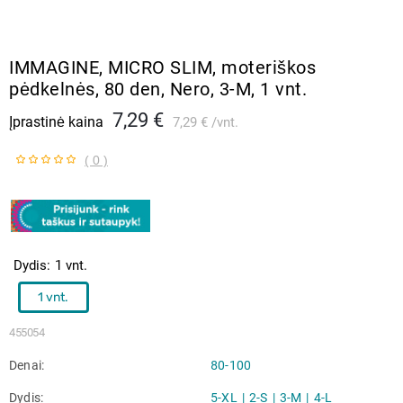
IMMAGINE, MICRO SLIM, moteriškos
pėdkelnės, 80 den, Nero, 3-M, 1 vnt.
7,29 €
Įprastinė kaina
7,29 €
vnt.
( 0 )
Dydis
1 vnt.
1 vnt.
455054
Denai
80-100
Dydis
5-XL
2-S
3-M
4-L