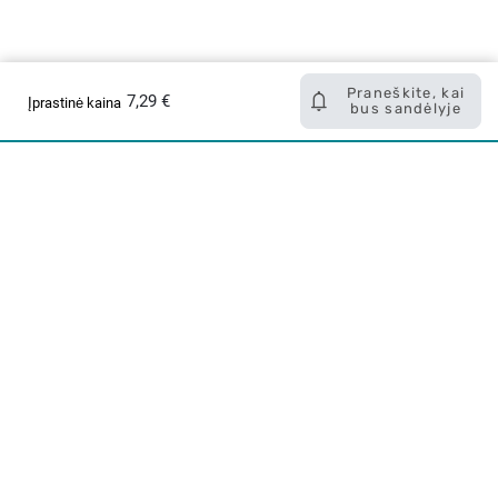
Praneškite, kai
7,29 €
Įprastinė kaina
bus sandėlyje
Apie mus
E. parduotuvė
Lojalumo programa