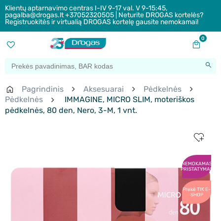
Klientų aptarnavimo centras I-IV 9-17 val. V 9-15:45,
pagalba@drogas.lt +37052320505 | Neturite DROGAS kortelės?
Registruokitės ir virtualią DROGAS kortelę gausite nemokamai!
0
Pagrindinis
Aksesuarai
Pėdkelnės
Pėdkelnės
IMMAGINE, MICRO SLIM, moteriškos
pėdkelnės, 80 den, Nero, 3-M, 1 vnt.
NEMOKAMAS
PRISTATYMAS
Prekė TIK E-
SHOP